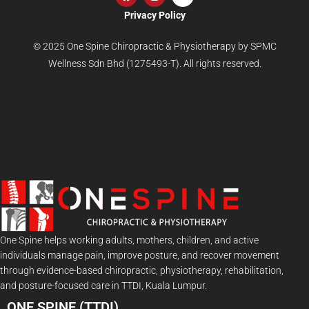
Privacy Policy
© 2025 One Spine Chiropractic & Physiotherapy by SPMC
Wellness Sdn Bhd (1275493-T). All rights reserved.
One Spine helps working adults, mothers, children, and active
individuals manage pain, improve posture, and recover movement
through evidence-based chiropractic, physiotherapy, rehabilitation,
and posture-focused care in TTDI, Kuala Lumpur.
ONE SPINE (TTDI)