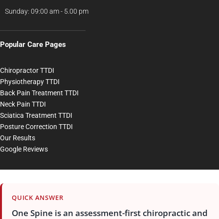
Sunday: 09:00 am - 5.00 pm
Popular Care Pages
Chiropractor TTDI
Physiotherapy TTDI
Back Pain Treatment TTDI
Neck Pain TTDI
Sciatica Treatment TTDI
Posture Correction TTDI
Our Results
Google Reviews
QUICK ANSWER
One Spine is an assessment-first chiropractic and