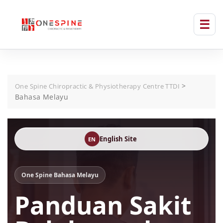
>
One Spine Chiropractic & Physiotherapy Centre TTDI
Bahasa Melayu
English Site
EN
One Spine Bahasa Melayu
Panduan Sakit