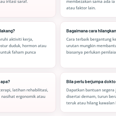
 iritasi saraf.
membezakan sama ada ia le
atau faktor lain.
elakang?
Bagaimana cara hilangkan
uhi aktiviti kerja,
Cara terbaik bergantung k
ostur duduk, hormon atau
urutan mungkin membantu 
 untuk faham punca
biasanya perlukan penilai
 apa?
Bila perlu berjumpa dokto
rapi, latihan rehabilitasi,
Dapatkan bantuan segera j
e, nasihat ergonomik atau
disertai demam, turun ber
teruk atau hilang kawalan 