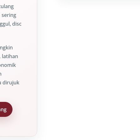
tulang
 sering
ggul, disc
ungkin
, latihan
gonomik
m
u dirujuk
ang