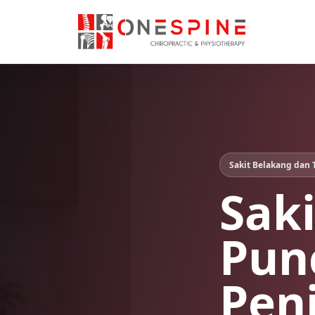
Sakit Belakang dan 
Sak
Pun
Pen