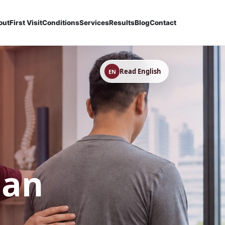
out
First Visit
Conditions
Services
Results
Blog
Contact
Read English
EN
dan