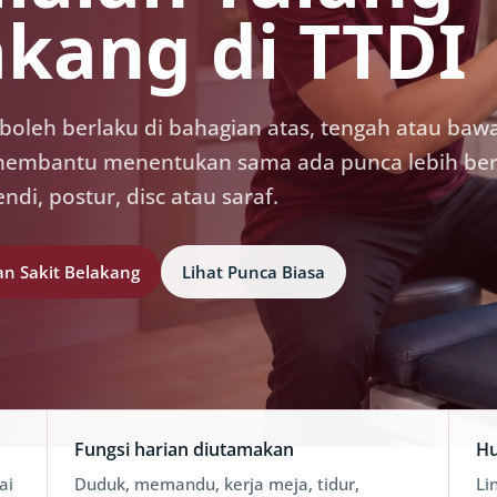
akang di TTDI
 boleh berlaku di bahagian atas, tengah atau baw
embantu menentukan sama ada punca lebih ber
ndi, postur, disc atau saraf.
an Sakit Belakang
Lihat Punca Biasa
Fungsi harian diutamakan
Hu
ai
Duduk, memandu, kerja meja, tidur,
Li