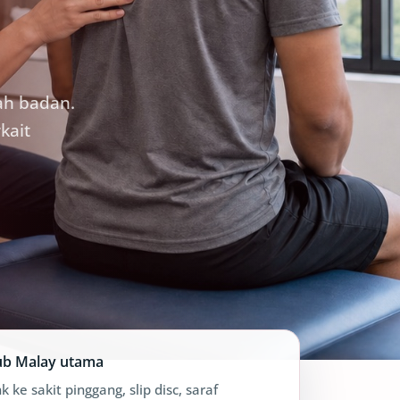
ah badan.
kait
b Malay utama
nk ke sakit pinggang, slip disc, saraf