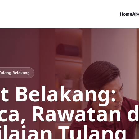
Home
Ab
Tulang Belakang
it Belakang:
ca, Rawatan 
ilaian Tulang