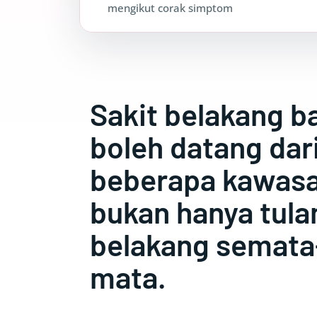
mengikut corak simptom
Sakit belakang b
boleh datang dar
beberapa kawasa
bukan hanya tula
belakang semata
mata.