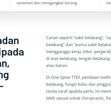
senaman dan mengangkat barang
te
adan
Carian seperti “sakit belakang”, “s
belakang” dan “punca sakit belaka
ipada
mengganggu kerja, tidur, pergerak
di atas belakang, tengah belakang
n,
atau kanan.
ng
Di One Spine TTDI, penilaian melih
-
belakang, fungsi bahu dan pinggul,
tanda saraf apabila perlu. Ini m
lebih sesuai untuk chiropractic, fi